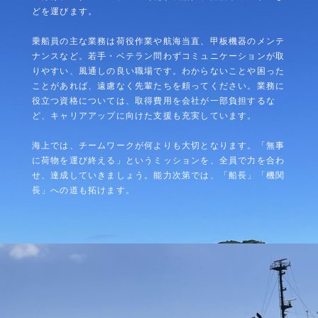
どを運びます。
乗船員の主な業務は荷役作業や航海当直、甲板機器のメンテ
ナンスなど。若手・ベテラン問わずコミュニケーションが取
りやすい、風通しの良い職場です。わからないことや困った
ことがあれば、遠慮なく先輩たちを頼ってください。業務に
役立つ資格については、取得費用を会社が一部負担するな
ど、キャリアアップに向けた支援も充実しています。
海上では、チームワークが何よりも大切となります。「無事
に荷物を運び終える」というミッションを、全員で力を合わ
せ、達成していきましょう。能力次第では、「船長」「機関
長」への道も拓けます。